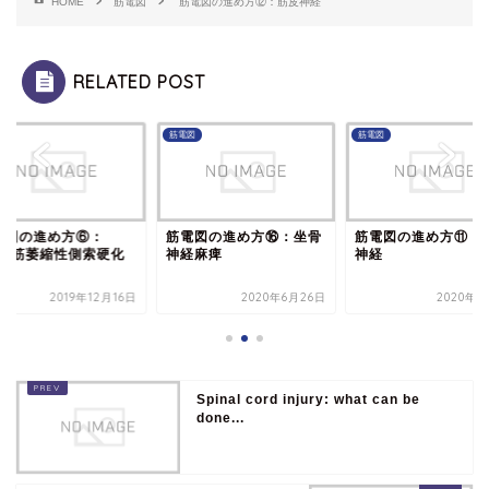
HOME
筋電図
筋電図の進め方⑫：筋皮神経
RELATED POST
図
筋電図
筋電図
電図の進め方⑥：
筋電図の進め方⑯：坐骨
筋電図の進め方⑪：
LS(筋萎縮性側索硬化
神経麻痺
神経
2019年12月16日
2020年6月26日
2020年6
Spinal cord injury: what can be
done...