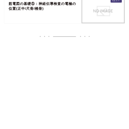
筋電図の基礎⑤：神経伝導検査の電極の
位置(正中/尺骨/橈骨)