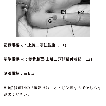
記録電極(-)：上腕二頭筋筋腹（E1）
基準電極(+)：橈骨粗面(上腕二頭筋腱付着部 E2)
刺激電極：Erb点
Erb点は前回の『腋窩神経』と同じ位置なのでそちらを
参照ください。