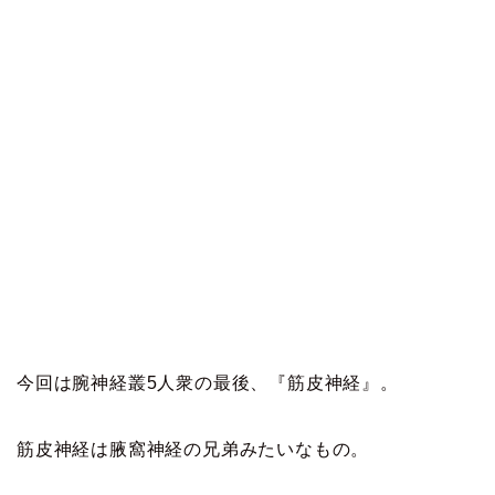
今回は腕神経叢5人衆の最後、『筋皮神経』。
筋皮神経は腋窩神経の兄弟みたいなもの。