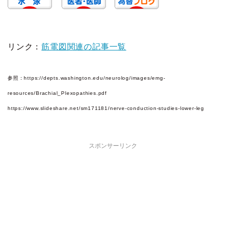
リンク：
筋電図関連の記事一覧
参照：https://depts.washington.edu/neurolog/images/emg-
resources/Brachial_Plexopathies.pdf
https://www.slideshare.net/sm171181/nerve-conduction-studies-lower-leg
スポンサーリンク