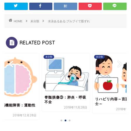
HOME
未分類
水泳あるある:プルブイで股ずれ
RELATED POST
類
未分類
未分類
脊髄損傷③：肺炎・呼吸
リハビリ内容～言語
不全
士～
次脳機能障害：運動性
2018年11月28日
2018年1
語
2018年12月28日