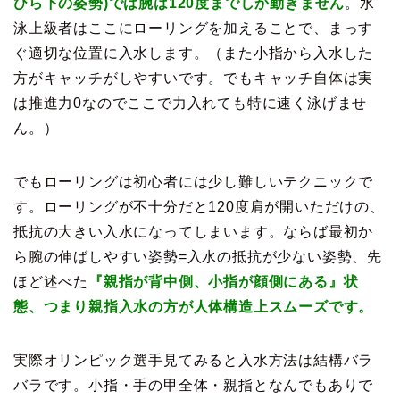
ひら下の姿勢)では腕は120度までしか動きません
。水
泳上級者はここにローリングを加えることで、まっす
ぐ適切な位置に入水します。（また小指から入水した
方がキャッチがしやすいです。でもキャッチ自体は実
は推進力0なのでここで力入れても特に速く泳げませ
ん。）
でもローリングは初心者には少し難しいテクニックで
す。ローリングが不十分だと120度肩が開いただけの、
抵抗の大きい入水になってしまいます。ならば最初か
ら腕の伸ばしやすい姿勢=入水の抵抗が少ない姿勢、先
ほど述べた
『親指が背中側、小指が顔側にある』状
態、つまり親指入水の方が人体構造上スムーズです。
実際オリンピック選手見てみると入水方法は結構バラ
バラです。小指・手の甲全体・親指となんでもありで