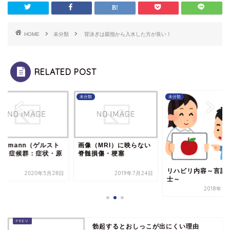
HOME
未分類
背泳ぎは親指から入水した方が良い！
RELATED POST
類
未分類
未分類
rstmann（ゲルスト
画像（MRI）に映らない
ン）症候群：症状・原
脊髄損傷・梗塞
リハビリ内容～言語
2020年5月28日
2019年7月24日
士～
2018年1
勃起するとおしっこが出にくい理由